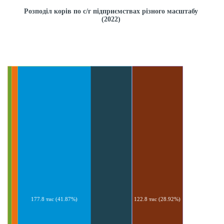
Розподіл корів по с/г підприємствах різного масштабу
(2022)
177.8 тис (41.87%)
122.8 тис (28.92%)