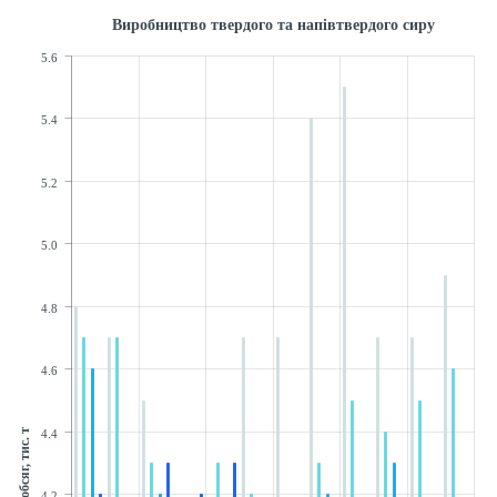
Виробництво твердого та напівтвердого сиру
5.6
5.4
5.2
5.0
4.8
4.6
4.4
обсяг, тис. т
4.2